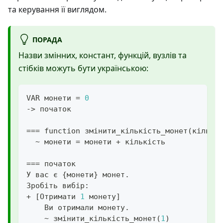
та керування її виглядом.
ПОРАДА
Назви змінних, констант, функцій, вузлів та
стібків можуть бути українською:
VAR монети 
=
0
->
 початок
==
=
 function змінити_кількість_монет
(
кількі
~
 монети 
=
 монети 
+
 кількість
==
=
 початок
У вас є 
{
монети
}
 монет
.
Зробіть вибір
:
+
[
Отримати 
1
 монету
]
    Ви отримали монету
.
~
 змінити_кількість_монет
(
1
)