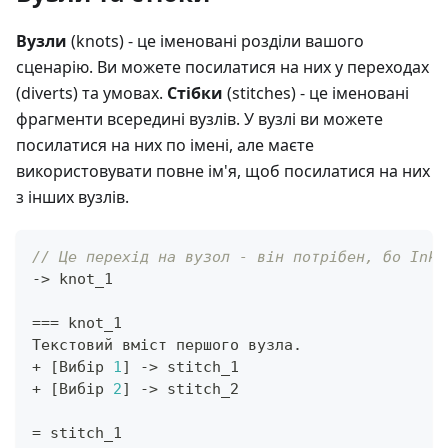
Вузли
(knots) - це іменовані розділи вашого
сценарію. Ви можете посилатися на них у переходах
(diverts) та умовах.
Стібки
(stitches) - це іменовані
фрагменти всередині вузлів. У вузлі ви можете
посилатися на них по імені, але маєте
використовувати повне ім'я, щоб посилатися на них
з інших вузлів.
// Це перехід на вузол - він потрібен, бо Ink 
->
 knot_1
==
=
 knot_1
Текстовий вміст першого вузла
.
+
[
Вибір 
1
]
->
 stitch_1
+
[
Вибір 
2
]
->
 stitch_2
=
 stitch_1