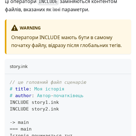
ці оператори
заміняються контентом
INCLUDE
файлів, вказаних як їхні параметри.
WARNING
Оператори INCLUDE мають бути в самому
початку файлу, відразу після глобальних тегів.
story.ink
// це головний файл сценарію
#
title
:
 Моя історія
#
author
:
 Автор
-
початківець
INCLUDE story1
.
ink
INCLUDE story2
.
ink
->
 main
==
=
 main
Історія починається тут
.