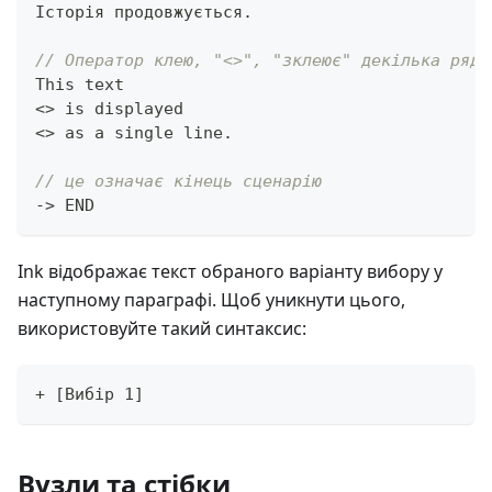
Історія продовжується
.
// Оператор клею, "<>", "зклеює" декілька рядк
This text
<
>
 is displayed
<
>
 as a single line
.
// це означає кінець сценарію
->
 END
Ink відображає текст обраного варіанту вибору у
наступному параграфі. Щоб уникнути цього,
використовуйте такий синтаксис:
+ [Вибір 1]
Вузли та стібки