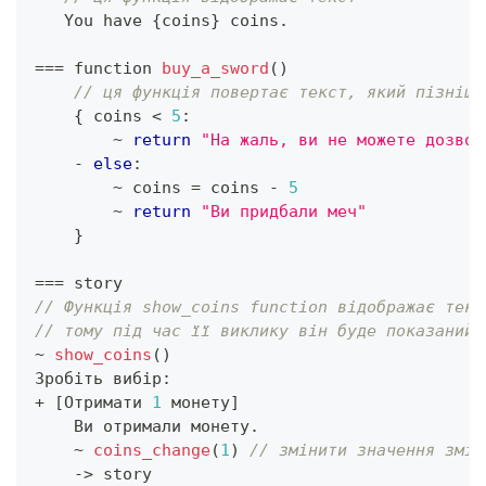
   You have 
{
coins
}
 coins
.
==
=
 function 
buy_a_sword
(
)
// ця функція повертає текст, який пізніше
{
 coins 
<
5
:
~
return
"На жаль, ви не можете дозвол
-
else
:
~
 coins 
=
 coins 
-
5
~
return
"Ви придбали меч"
}
==
=
 story
// Функція show_coins function відображає текс
// тому під час її виклику він буде показаний
~
show_coins
(
)
Зробіть вибір
:
+
[
Отримати 
1
 монету
]
    Ви отримали монету
.
~
coins_change
(
1
)
// змінити значення змін
->
 story