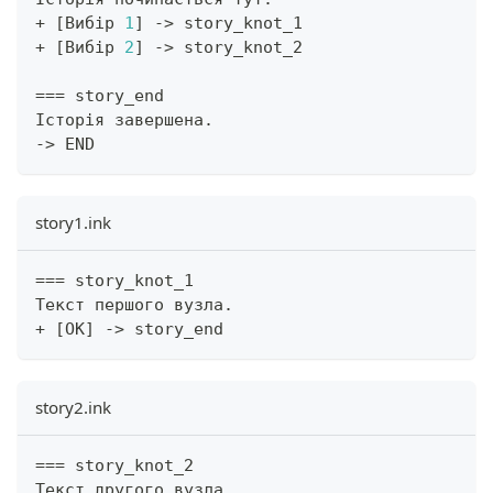
+
[
Вибір 
1
]
->
 story_knot_1
+
[
Вибір 
2
]
->
 story_knot_2
==
=
 story_end
Історія завершена
.
->
 END
story1.ink
==
=
 story_knot_1
Текст першого вузла
.
+
[
OK
]
->
 story_end
story2.ink
==
=
 story_knot_2
Текст другого вузла
.