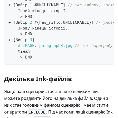
+
[
Вибір 
1
 #UNCLICKABLE
]
// тег вибору, застос
    Інший кінець історії
.
->
 END
+
[
Вибір 
2
 #
{
has_rifle
:
UNCLICKABLE
}
]
// умовни
    Знову кінець історії
.
->
 END
+
[
Вибір 
3
]
#
IMAGE
:
 paragraph3
.
jpg 
// тег параграфу з
    Фінал
.
->
 END
Декілька Ink-файлів
Якщо ваш сценарій стає занадто великим, ви
можете розділити його на декілька файлів. Один з
них стає головним файлом сценарію і має містити
оператори
. Під час компіляції сценарію Ink
INCLUDE