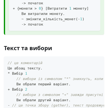
->
 початок
+
{
монети 
>
0
}
[
Витратити 
1
 монету
]
    Ви витратили монету
.
~
 змінити_кількість_монет
(
-
1
)
->
 початок
Текст та вибори
// це коментарій
Це абзац тексту
.
*
 Вибір 
1
// вибори із символом "*" зникнуть, коли г
    Ви обрали перший варіант
.
+
 Вибір 
2
// вибори з символом "+" завжди присутні
    Ви обрали другий варіант
.
-
// це точка збору (gather), текст продовжуєт