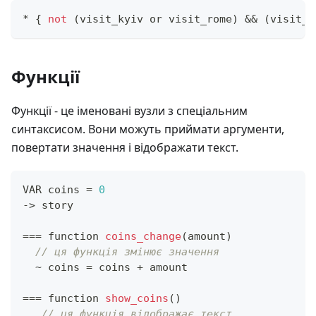
*
{
not
(
visit_kyiv or visit_rome
)
&&
(
visit_l
Функції
Функції - це іменовані вузли з спеціальним
синтаксисом. Вони можуть приймати аргументи,
повертати значення і відображати текст.
VAR coins 
=
0
->
 story
==
=
 function 
coins_change
(
amount
)
// ця функція змінює значення
~
 coins 
=
 coins 
+
 amount
==
=
 function 
show_coins
(
)
// ця функція відображає текст