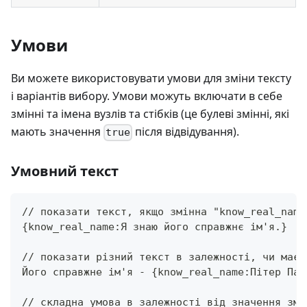
Умови
Ви можете використовувати умови для зміни тексту
і варіантів вибору. Умови можуть включати в себе
змінні та імена вузлів та стібків (це булеві змінні, які
мають значення
після відвідування).
true
Умовний текст
// показати текст, якщо змінна "know_real_name
{know_real_name:Я знаю його справжнє ім'я.}
// показати різний текст в залежності, чи має 
Його справжне ім'я - {know_real_name:Пітер Пар
// складна умова в залежності від значення змі