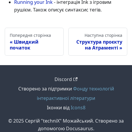
Running your Ink
- інтеграція Ink з ігровим
рушієм. Також описує синтаксис тегів.
Попередня сторінка
Наступна сторінка
Швидкий
Структура проєкту
початок
на Атраменті
Discord
Створено за підтримки
Фонду технологій
інтерактивної літератури
Іконки від
Icons8
© 2025 Сергій "techniX" Можайський. Створено за
допомогою Docusaurus.