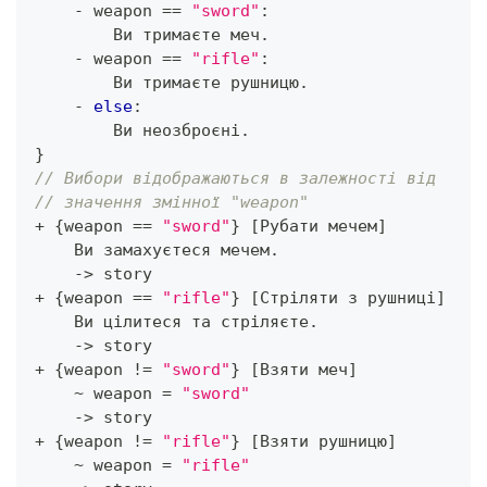
-
 weapon 
==
"sword"
:
        Ви тримаєте меч
.
-
 weapon 
==
"rifle"
:
        Ви тримаєте рушницю
.
-
else
:
        Ви неозброєні
.
}
// Вибори відображаються в залежності від
// значення змінної "weapon"
+
{
weapon 
==
"sword"
}
[
Рубати мечем
]
    Ви замахуєтеся мечем
.
->
 story
+
{
weapon 
==
"rifle"
}
[
Стріляти з рушниці
]
    Ви цілитеся та стріляєте
.
->
 story
+
{
weapon 
!=
"sword"
}
[
Взяти меч
]
~
 weapon 
=
"sword"
->
 story
+
{
weapon 
!=
"rifle"
}
[
Взяти рушницю
]
~
 weapon 
=
"rifle"