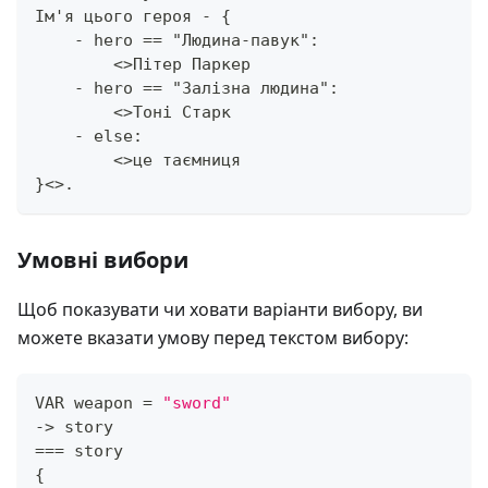
Ім'я цього героя - {
    - hero == "Людина-павук":
        <>Пітер Паркер
    - hero == "Залізна людина":
        <>Тоні Старк
    - else:
        <>це таємниця
}<>.
Умовні вибори
Щоб показувати чи ховати варіанти вибору, ви
можете вказати умову перед текстом вибору:
VAR weapon 
=
"sword"
->
 story
==
=
 story
{