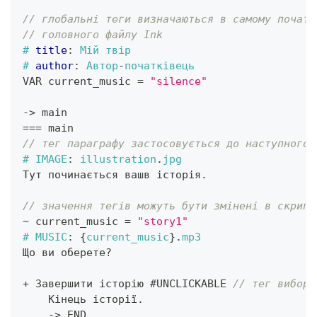
// глобальні теги визначаються в самому початк
// головного файлу Ink
#
title
:
 Мій твір
#
author
:
 Автор
-
початківець
VAR current_music 
=
"silence"
->
 main
==
=
 main
// тег параграфу застосовується до наступного 
#
IMAGE
:
 illustration
.
jpg
Тут починається вашв історія
.
// значення тегів можуть бути змінені в скрипт
~
 current_music 
=
"story1"
#
MUSIC
:
{
current_music
}
.
mp3
Що ви оберете
?
+
 Завершити історію #UNCLICKABLE 
// тег вибору
    Кінець історії
.
->
 END