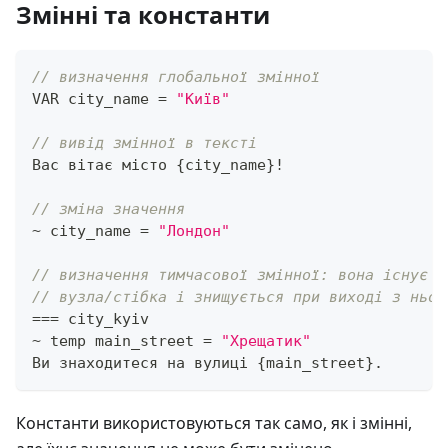
Змінні та константи
// визначення глобальної змінної
VAR city_name 
=
"Київ"
// вивід змінної в тексті
Вас вітає місто 
{
city_name
}
!
// зміна значення
~
 city_name 
=
"Лондон"
// визначення тимчасової змінної: вона існує т
// вузла/стібка і знищується при виході з ньог
==
=
 city_kyiv
~
 temp main_street 
=
"Хрещатик"
Ви знаходитеся на вулиці 
{
main_street
}
.
Константи використовуються так само, як і змінні,