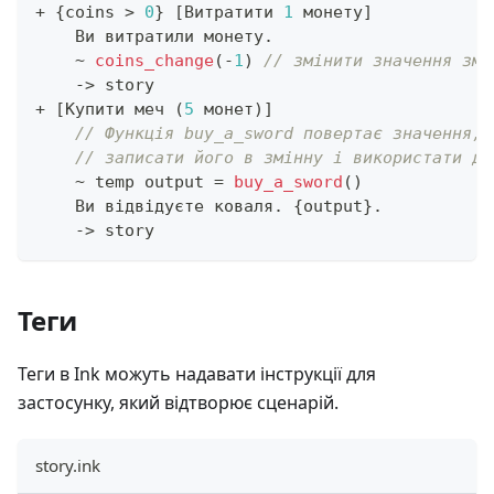
+
{
coins 
>
0
}
[
Витратити 
1
 монету
]
    Ви витратили монету
.
~
coins_change
(
-
1
)
// змінити значення змі
->
 story
+
[
Купити меч 
(
5
 монет
)
]
// Функція buy_a_sword повертає значення, 
// записати його в змінну і використати да
~
 temp output 
=
buy_a_sword
(
)
    Ви відвідуєте коваля
.
{
output
}
.
->
 story
Теги
Теги в Ink можуть надавати інструкції для
застосунку, який відтворює сценарій.
story.ink