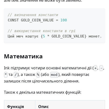
але їхнє значення не може бути змінено.
// визначення константи
CONST GOLD_COIN_VALUE 
=
100
// використання константи в грі
Цей меч коштує 
{
5
*
 GOLD_COIN_VALUE
}
 монет
.
Математика
Ink підтримує чотири основні математичні дії (
,
,
+
-
та
), а також
(або
), який повертає
*
/
%
mod
залишок після цілочисельного ділення.
Також є декілька математичних функцій:
Функція
Опис