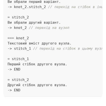
Ви обрали перший варіант
.
->
 knot_2
.
stitch_2 
// перехід на стібок в іншо
=
 stitch_2
Ви обрали другий варіант
.
->
 knot_2 
// перехід на вузол
==
=
 knot_2
Текстовий вміст другого вузла
.
->
 stitch_1 
// перехід на стібок в цьому вузлі
=
 stitch_1
Перший стібок другого вузла
.
->
 END
=
 stitch_2
Другий стібок другого вузла
.
->
 END