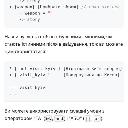
->
 story
+
{
weapon
}
[
Прибрати зброю
]
// показати цей ви
~
 weapon 
=
""
->
 story
Назви вузлів та стібків є булевими змінними, які
стають істинними після відвідування, тож ви можете
цим скористатися:
*
{
 not visit_kyiv 
}
[
Відвідати Київ вперше
]
-
+
{
 visit_kyiv 
}
[
Повернутися до Києва
]
->
==
=
 visit_kyiv
.
.
.
Ви можете використовувати складні умови з
оператором "ТА" (
,
) і "АБО" (
,
):
&&
and
||
or