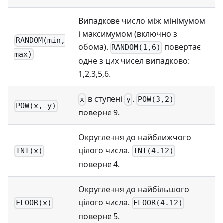
Випадкове число між мінімумом
і максимумом (включно з
RANDOM(min,
обома).
повертає
RANDOM(1,6)
max)
одне з цих чисел випадково:
1,2,3,5,6.
в ступені
.
x
y
POW(3,2)
POW(x, y)
поверне 9.
Округлення до найближчого
цілого числа.
INT(x)
INT(4.12)
поверне 4.
Округлення до найбільшого
цілого числа.
FLOOR(x)
FLOOR(4.12)
поверне 5.