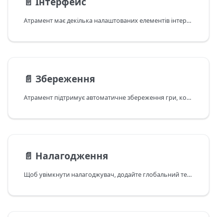
📄️
Інтерфейс
Атрамент має декілька налаштованих елементів інтерфейсу:
📄️
Збереження
Атрамент підтримує автоматичне збереження гри, контрольні точки та користувацькі збереження.
📄️
Налагодження
Щоб увімкнути налагоджувач, додайте глобальний тег #debug в головний Ink файл: