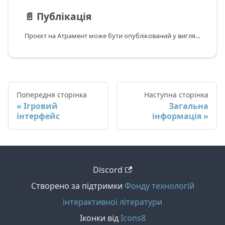
📄️
Публікація
Проєкт на Атрамент може бути опублікований у вигляді одиночного HTML файлу, прогресивного веб-застосунку або застосунку для ПК.
Попередня сторінка
Наступна сторінка
Ігровий
Загальна
інтерфейс
інформація
Discord
Створено за підтримки
Фонду технологій
інтерактивної літератури
Іконки від
Icons8