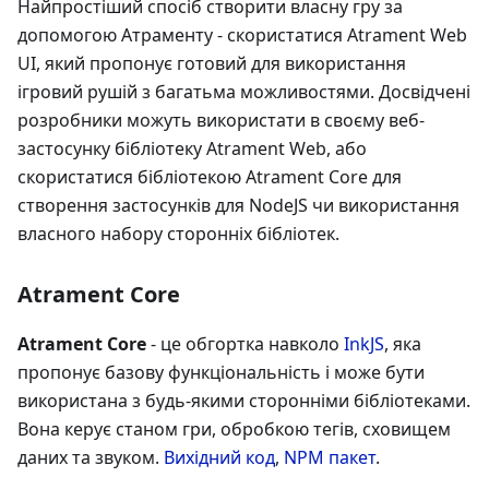
Найпростіший спосіб створити власну гру за
допомогою Атраменту - скористатися Atrament Web
UI, який пропонує готовий для використання
ігровий рушій з багатьма можливостями. Досвідчені
розробники можуть використати в своєму веб-
застосунку бібліотеку Atrament Web, або
скористатися бібліотекою Atrament Core для
створення застосунків для NodeJS чи використання
власного набору сторонніх бібліотек.
Atrament Core
Atrament Core
- це обгортка навколо
InkJS
, яка
пропонує базову функціональність і може бути
використана з будь-якими сторонніми бібліотеками.
Вона керує станом гри, обробкою тегів, сховищем
даних та звуком.
Вихідний код
,
NPM пакет
.