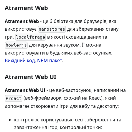
Atrament Web
Atrament Web
- це бібліотека для браузерів, яка
використовує
для збереження стану
nanostores
гри,
в якості сховища даних та
localforage
для керування звуком. Її можна
howlerjs
використовувати в будь-яких веб-застосунках.
Вихідний код
,
NPM пакет
.
Atrament Web UI
Atrament Web UI
- це веб-застосунок, написаний на
(веб-фреймворк, схожий на React), який
Preact
допомагає створювати ігри для вебу та десктопу:
контролює користувацькі сесії, збереження та
завантаження ігор, контрольні точки;